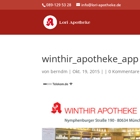
089-129 53 28
info@lori-apotheke.de
winthir_apotheke_app
von
berndm
| Okt. 19, 2015 | |
0 Kommentare